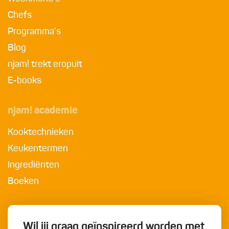
Chefs
Programma's
Blog
njam! trekt eropuit
E-books
njam! academie
Kooktechnieken
Keukentermen
Ingrediënten
Boeken
Wil jij graag geïnspireerd worden met