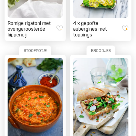
Romige rigatoni met
4 x gepofte
ovengeroosterde
aubergines met
kippendij
toppings
STOOFPOTJE
BROODJES