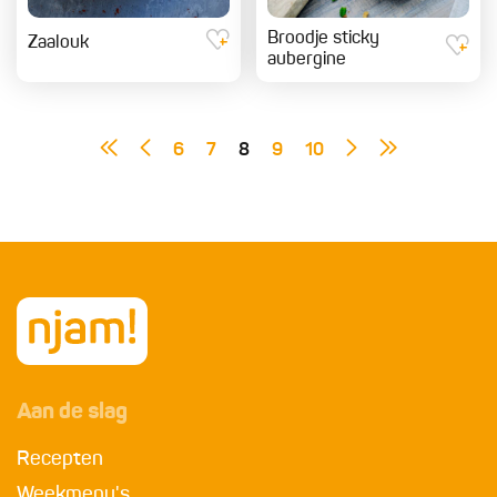
Broodje sticky
Zaalouk
aubergine
6
7
8
9
10
Aan de slag
Recepten
Weekmenu's