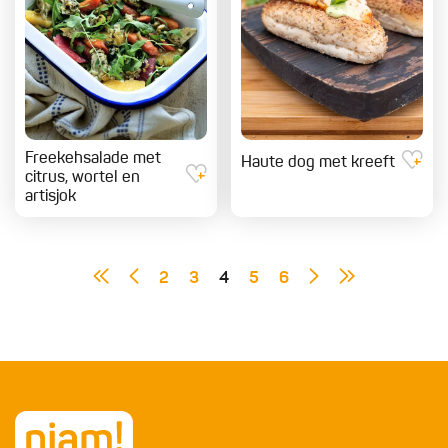
Freekehsalade met
Haute dog met kreeft
citrus, wortel en
artisjok
2
3
4
5
6