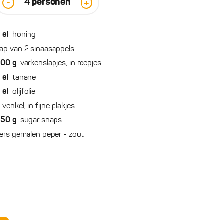
4
personen
-
+
3
el
honing
ap van 2 sinaasappels
500
g
varkenslapjes, in reepjes
2
el
tanane
2
el
olijfolie
venkel, in fijne plakjes
250
g
sugar snaps
ers gemalen peper - zout