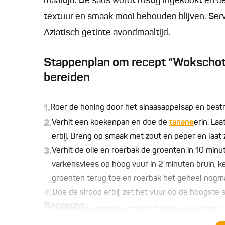
maaltijd. De saus wordt rustig ingekookt en 
textuur en smaak mooi behouden blijven. Serve
Aziatisch getinte avondmaaltijd.
Stappenplan om recept “Wokschote
bereiden
1.
Roer de honing door het sinaasappelsap en bestr
2.
Verhit een koekenpan en doe de
tanane
erin. La
erbij. Breng op smaak met zout en peper en laat 
3.
Verhit de olie en roerbak de groenten in 10 minu
varkensvlees op hoog vuur in 2 minuten bruin, 
groenten terug toe en roerbak het geheel nogma
4.
Doe de siroop erbij, zet het vuur op de hoogste
Serveren:
5.
Geef een kommetje witte rijst bij de wokschotel.
6.
©kayotickitchen.com