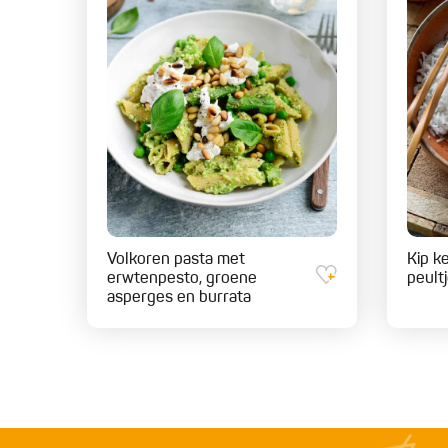
Volkoren pasta met
Kip ke
erwtenpesto, groene
peult
asperges en burrata