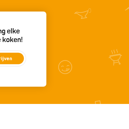
ng elke
e koken!
rijven