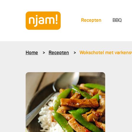
Recepten
BBQ
Home
Recepten
Wokschotel met varkensv