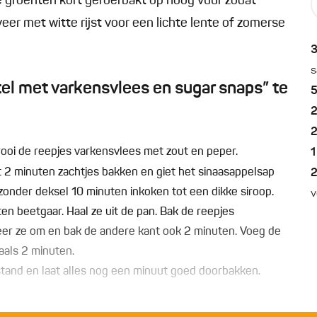
de groenten kort geroerbakt op hoog vuur zodat
er met witte rijst voor een lichte lente of zomerse
s
l met varkensvlees en sugar snaps” te
ooi de reepjes varkensvlees met zout en peper.
1
at 2 minuten zachtjes bakken en giet het sinaasappelsap
zonder deksel 10 minuten inkoken tot een dikke siroop.
v
ten beetgaar. Haal ze uit de pan. Bak de reepjes
keer ze om en bak de andere kant ook 2 minuten. Voeg de
als 2 minuten.
 stand en laat alles nog een minuut goed doorbakken.