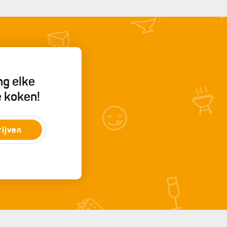
ng elke
e koken!
rijven