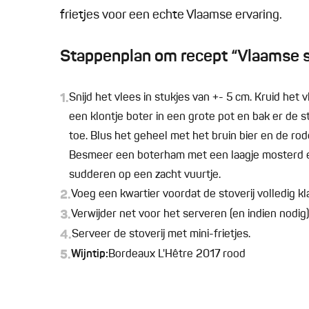
frietjes voor een echte Vlaamse ervaring.
Stappenplan om recept “Vlaamse st
1.
Snijd het vlees in stukjes van +- 5 cm. Kruid he
een klontje boter in een grote pot en bak er de s
toe. Blus het geheel met het bruin bier en de rode 
Besmeer een boterham met een laagje mosterd en
sudderen op een zacht vuurtje.
2.
Voeg een kwartier voordat de stoverij volledig 
3.
Verwijder net voor het serveren (en indien nodi
4.
Serveer de stoverij met mini-frietjes.
5.
Wijntip:
Bordeaux L'Hêtre 2017 rood