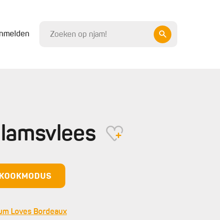
nmelden
 lamsvlees
N KOOKMODUS
um Loves Bordeaux