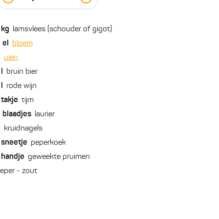
kg
lamsvlees (schouder of gigot)
2
el
bloem
3
uien
l
bruin bier
l
rode wijn
takje
tijm
2
blaadjes
laurier
2
kruidnagels
sneetje
peperkoek
handje
geweekte pruimen
eper - zout