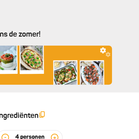
ens de zomer!
Ingrediënten
4
personen
-
+