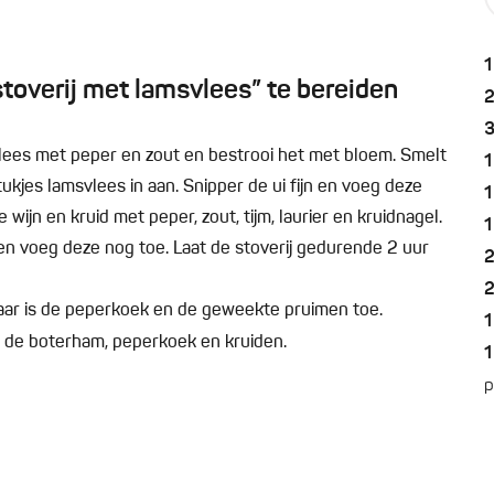
1
overij met lamsvlees” te bereiden
t vlees met peper en zout en bestrooi het met bloem. Smelt
1
tukjes lamsvlees in aan. Snipper de ui fijn en voeg deze
1
wijn en kruid met peper, zout, tijm, laurier en kruidnagel.
1
 voeg deze nog toe. Laat de stoverij gedurende 2 uur
klaar is de peperkoek en de geweekte pruimen toe.
1
g) de boterham, peperkoek en kruiden.
1
p