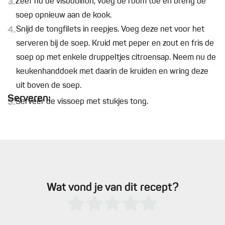
3.
Zeef nu de visbouillon, voeg de room toe en breng de
soep opnieuw aan de kook.
4.
Snijd de tongfilets in reepjes. Voeg deze net voor het
serveren bij de soep. Kruid met peper en zout en fris de
soep op met enkele druppeltjes citroensap. Neem nu de
keukenhanddoek met daarin de kruiden en wring deze
uit boven de soep.
Serveren:
5.
Serveer de vissoep met stukjes tong.
Wat vond je van dit recept?