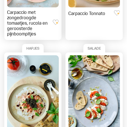
Carpaccio met
Carpaccio Tonnato
zongedroogde
tomaatjes, rucola en
geroosterde
pijnboompitjes
HAPJES
SALADE