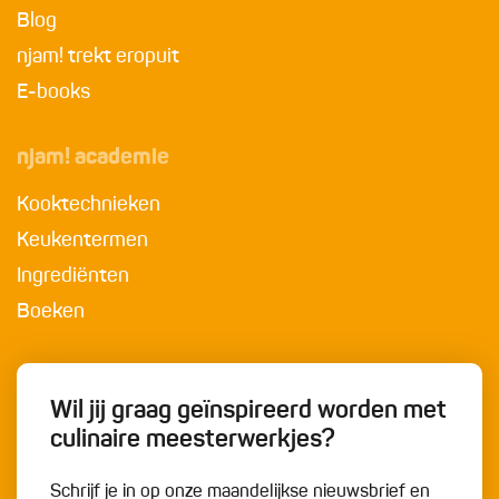
Blog
njam! trekt eropuit
E-books
njam! academie
Kooktechnieken
Keukentermen
Ingrediënten
Boeken
Wil jij graag geïnspireerd worden met
culinaire meesterwerkjes?
Schrijf je in op onze maandelijkse nieuwsbrief en