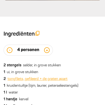
Ingrediënten
4
personen
-
+
2
stengels
selder, in grove stukken
1
ui, in grove stukken
2
tongfilets, gefileerd + de graten apart
1
kruidentuiltje (tijm, laurier, peterseliestengels)
1
l
water
1
handje
kervel