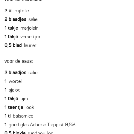
2
el
olijfolie
2
blaadjes
salie
1
takje
marjolein
1
takje
verse tijm
0,5
blad
laurier
voor de saus:
2
blaadjes
salie
1
wortel
1
sjalot
1
takje
tijm
1
teentje
look
1
tl
balsamico
1
goed glas Achelse Trappist 9,5%
0,5
blokje
rundbouillon