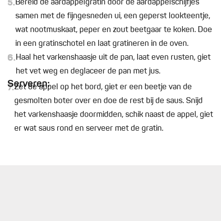
5.
Bereid de aardappelgratin door de aardappelschijfjes
samen met de fijngesneden ui, een geperst lookteentje,
wat nootmuskaat, peper en zout beetgaar te koken. Doe
in een gratinschotel en laat gratineren in de oven.
6.
Haal het varkenshaasje uit de pan, laat even rusten, giet
het vet weg en deglaceer de pan met jus.
Serveren:
7.
Zet de appel op het bord, giet er een beetje van de
gesmolten boter over en doe de rest bij de saus. Snijd
het varkenshaasje doormidden, schik naast de appel, giet
er wat saus rond en serveer met de gratin.