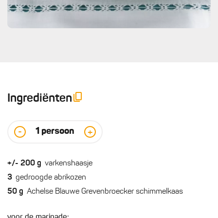
Ingrediënten
1
persoon
-
+
+/- 200
g
varkenshaasje
3
gedroogde abrikozen
50
g
Achelse Blauwe Grevenbroecker schimmelkaas
voor de marinade: