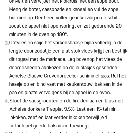
omvalt en verwijder het klokhuis met een appelboor.
Meng de boter, cassonade en kaneel en vul de appel
hiermee op. Geef een volledige inkerving in de schil
zodat de appel niet openspringt en zet gedurende 20
minuten in de oven op 180°.
3.
Ontvlies en snijd het varkenshaasje bijna volledig in de
lengte door zodat je een plat stuk vlees krijgt en bestrijk
dit royaal met de marinade. Leg bovenop het vlees de
doorgesneden abrikozen en de in plakjes gesneden
Achelse Blauwe Grevenbroecker schimmelkaas. Rol het
haasje op en bind vast met keukentouw, bak aan in de
pan en plaats vervolgens bij de appel in de oven.
4.
Stoof de sausgroenten en de kruiden aan en blus met
Achelse donkere Trappist 9,5%. Laat een 15-tal min
inkoken, zeef en laat verder inkoken terwijl je 1
koffielepel goede balsamico toevoegt.