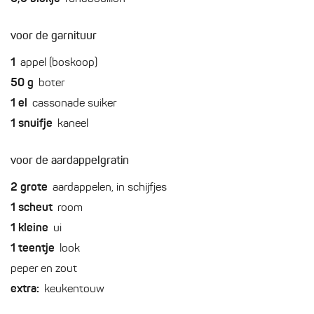
voor de garnituur
1
appel (boskoop)
50
g
boter
1
el
cassonade suiker
1
snuifje
kaneel
voor de aardappelgratin
2
grote
aardappelen, in schijfjes
1
scheut
room
1
kleine
ui
1
teentje
look
peper en zout
extra:
keukentouw