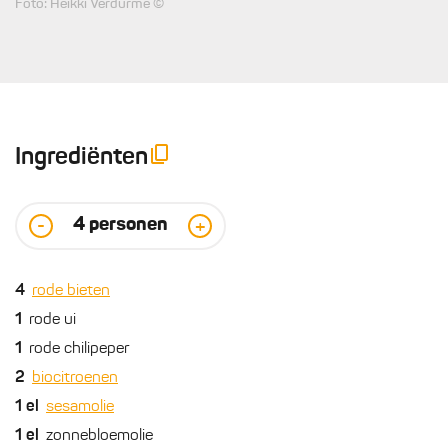
Foto: Heikki Verdurme ©
Ingrediënten
4
personen
-
+
4
rode bieten
1
rode ui
1
rode chilipeper
2
biocitroenen
1
el
sesamolie
1
el
zonnebloemolie