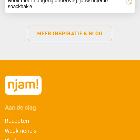
Nooit meer hongerig onderweg: jouw ultieme
snackbakje
MEER INSPIRATIE & BLOG
Aan de slag
Recepten
Weekmenu's