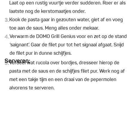
Laat op een rustig vuurtje verder sudderen. Roer er als
laatste nog de kerstomaatjes onder.
3.
Kook de pasta gaar in gezouten water, giet af en voeg
toe aan de saus. Meng alles onder mekaar.
4.
Verwarm de DOMO Grill Genius voor en zet op de stand
‘saignant’. Gaar de filet pur tot het signaal afgaat. Snijd
de filet pur in dunne schijfjes.
Serveren:
5.
Verdeel wat rucola over bordjes, dresseer hierop de
pasta met de saus en de schijfjes filet pur. Werk nog af
met een takje tijm en een draai van de pepermolen
alvorens te serveren.