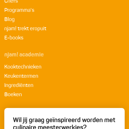
Chefs
Programma's
Blog
njam! trekt eropuit
E-books
njam! academie
Kooktechnieken
Keukentermen
Ingrediënten
Boeken
Wil jij graag geïnspireerd worden met
culinaire meesterwerkjes?