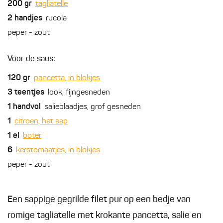
200
gr
tagliatelle
2
handjes
rucola
peper - zout
Voor de saus:
120
gr
pancetta, in blokjes
3
teentjes
look, fijngesneden
1
handvol
salieblaadjes, grof gesneden
1
citroen, het sap
1
el
boter
6
kerstomaatjes, in blokjes
peper - zout
Een sappige gegrilde filet pur op een bedje van
romige tagliatelle met krokante pancetta, salie en