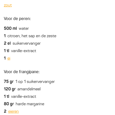
zout
Voor de peren:
500
ml
water
1
citroen, het sap en de zeste
2
el
suikervervanger
1
tl
vanille-extract
1
ei
Voor de frangipane:
75
gr
1 op 1 suikervervanger
120
gr
amandelmeel
1
tl
vanille-extract
80
gr
harde margarine
2
eieren