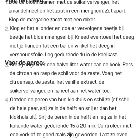
Voor het deeg:
1.
Doe de bloem samen met de suikervervanger, het
amandelmeel en het zout in een mengkom. Zet apart.
Klop de margarine zacht met een mixer.
2.
Klop er het ei onder en doe er vervolgens beetje bij
beetje het bloemmengsel bij. Kneed eventueel het deeg
met je handen tot een bal en wikkel het deeg in
vershoudsfolie. Leg gedurende 1u in de koelkast.
Voor de peren:
3.
Breng ongeveer een halve liter water aan de kook. Pers
de citroen en rasp de schil voor de zeste. Voeg het
citroensap, de zeste, het vanille extract, de
suikervervanger, en kaneel aan het water toe.
4.
Ontdoe de peren van hun klokhuis en schil ze (of schil
de hele peer, snij ze in de helft en snij er dan het
klokhuis uit). Snij de peren in de helft en leg ze in het
kokende water gedurende 15 à 20 min. Controleer met
een vork of ze goed mals zijn geworden. Laat ze even