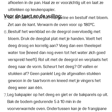
afkoelen in de pan. Haal ze er voorzichtig uit en laat ze
uitlekken op keukenpapier.
Voor de taart en de vulling:
5.
Vet de taartvorm in met margarine en bestuif met bloem.
Zet aan de kant. Verwarm de oven voor op 180°C.
6.
Bestuif het werkblad en de deegrol overvloedig met
bloem. Druk de deegbal plat met je handen. Voelt het
deeg droog en korrelig aan? Voeg dan een theelepel
water toe (kneed dan nog even tot het water zich goed
verspreid heeft). Rol uit met de deegrol en verplaats het
deeg naar de vorm. Scheurt het deeg? Of vallen er
stukken af? Geen paniek! Leg de afgevallen stukken
gewoon in de taartvorm en kneed met je vingers het
deeg weer aan één.
7.
Leg bakpapier op het deeg en giet er de bakparels op uit.
Bak de bodem gedurende 5 à 10 min in de
voorverwarmde oven. Ondertussen kan je de frangipane