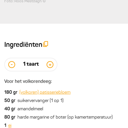
Foto: Roos Mestdagh ©
Ingrediënten
1
taart
-
+
Voor het volkorendeeg:
180
gr
(volkoren) patisseriebloem
50
gr
suikervervanger (1 op 1)
40
gr
amandelmeel
80
gr
harde margarine of boter (op kamertemperatuur)
1
ei