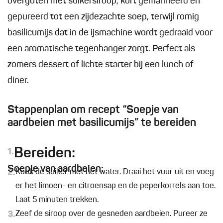
overgoten met suikersiroop, kort gemarineerd en
gepureerd tot een zijdezachte soep, terwijl romig
basilicumijs dat in de ijsmachine wordt gedraaid voor
een aromatische tegenhanger zorgt. Perfect als
zomers dessert of lichte starter bij een lunch of
diner.
Stappenplan om recept “Soepje van
aardbeien met basilicumijs” te bereiden
Bereiden:
1.
Soepje van aardbeien:
2.
Kook de suiker met het water. Draai het vuur uit en voeg
er het limoen- en citroensap en de peperkorrels aan toe.
Laat 5 minuten trekken.
3.
Zeef de siroop over de gesneden aardbeien. Pureer ze