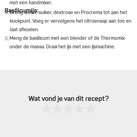
met een handmixer.
Basilicumijs:
4.
Breng water, suiker, dextrose en Procrema tot aan het
kookpunt. Voeg er vervolgens het citroensap aan toe en
laat afkoelen.
5.
Meng de basilicum met een blender of de Thermomix
onder de massa. Draai het ijs met een ijsmachine.
Wat vond je van dit recept?