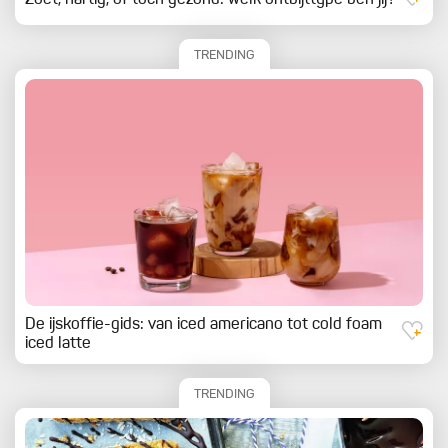
Zoet, hartig, of toch gezond: welk ontbijttype ben jij?
TRENDING
De ijskoffie-gids: van iced americano tot cold foam
iced latte
TRENDING