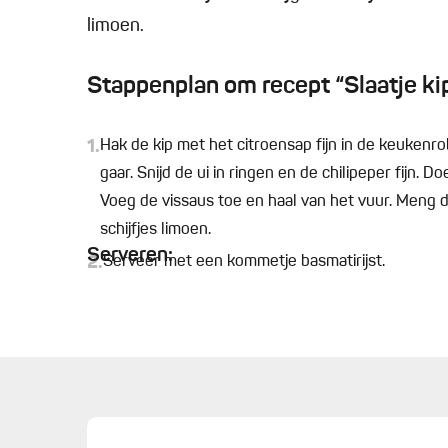
limoen.
Stappenplan om recept “Slaatje ki
1.
Hak de kip met het citroensap fijn in de keukenro
gaar. Snijd de ui in ringen en de chilipeper fijn.
Voeg de vissaus toe en haal van het vuur. Meng 
schijfjes limoen.
Serveren:
2.
Serveer met een kommetje basmatirijst.