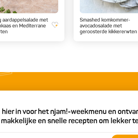
y aardappelsalade met
Smashed komkommer-
nkaas en Mediterrane
avocadosalade met
nten
geroosterde kikkererwten
je hier in voor het njam!-weekmenu en ontva
5 makkelijke en snelle recepten om lekker t