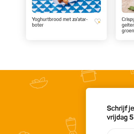
Yoghurtbrood met za’atar-
Crisp
boter
geite
groe
Schrijf 
vrijdag 