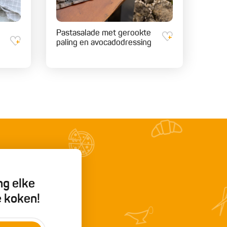
Pastasalade met gerookte
paling en avocadodressing
ng elke
e koken!