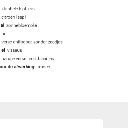
2
dubbele kipfilets
citroen (sap)
el
zonnebloemolie
ui
verse chilipeper, zonder zaadjes
2
el
vissaus
handje verse muntblaadjes
oor de afwerking:
limoen