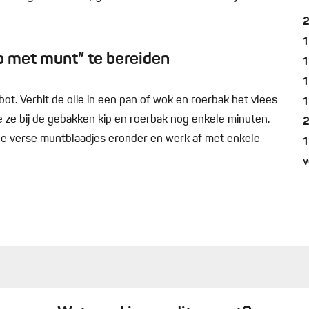
1
p met munt” te bereiden
1
1
bot. Verhit de olie in een pan of wok en roerbak het vlees
1
 Doe ze bij de gebakken kip en roerbak nog enkele minuten.
de verse muntblaadjes eronder en werk af met enkele
1
v