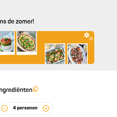
ens de zomer!
Ingrediënten
4
personen
-
+