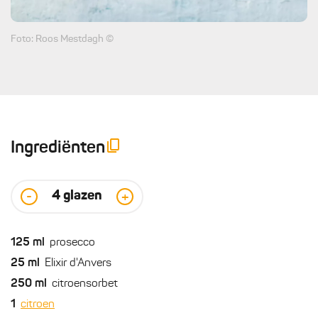
Foto: Roos Mestdagh ©
Ingrediënten
4
glazen
-
+
125
ml
prosecco
25
ml
Elixir d'Anvers
250
ml
citroensorbet
1
citroen