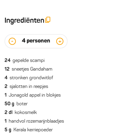
Ingrediënten
4
personen
-
+
24
gepelde scampi
12
sneetjes Gandaham
4
stronken grondwitlof
2
sjalotten in reepjes
1
Jonagold appel in blokjes
50
g
boter
2
dl
kokosmelk
1
handvol rozemarijnblaadjes
5
g
Kerala kerriepoeder