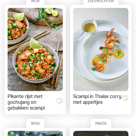
WOK
ZEEVRUCHTEN
Pikante rijst met
Scampi in Thaise curry
gochujang en
met appeltjes
gebakken scampi
WOK
PASTA