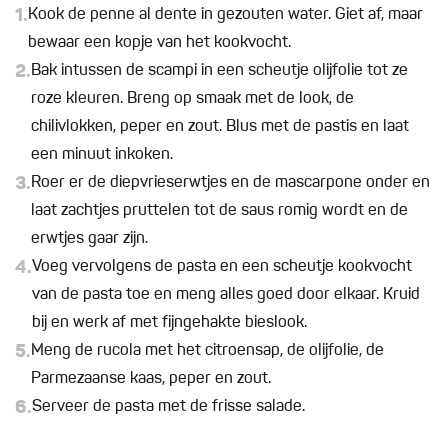
1.
Kook de penne al dente in gezouten water. Giet af, maar
bewaar een kopje van het kookvocht.
2.
Bak intussen de scampi in een scheutje olijfolie tot ze
roze kleuren. Breng op smaak met de look, de
chilivlokken, peper en zout. Blus met de pastis en laat
een minuut inkoken.
3.
Roer er de diepvrieserwtjes en de mascarpone onder en
laat zachtjes pruttelen tot de saus romig wordt en de
erwtjes gaar zijn.
4.
Voeg vervolgens de pasta en een scheutje kookvocht
van de pasta toe en meng alles goed door elkaar. Kruid
bij en werk af met fijngehakte bieslook.
5.
Meng de rucola met het citroensap, de olijfolie, de
Parmezaanse kaas, peper en zout.
6.
Serveer de pasta met de frisse salade.