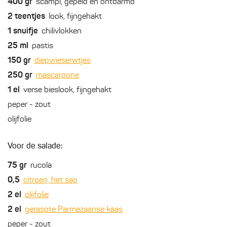
400
gr
scampi, gepeld en ontdarmd
2
teentjes
look, fijngehakt
1
snuifje
chilivlokken
25
ml
pastis
150
gr
diepvrieserwtjes
250
gr
mascarpone
1
el
verse bieslook, fijngehakt
peper - zout
olijfolie
Voor de salade:
75
gr
rucola
0,5
citroen, het sap
2
el
olijfolie
2
el
geraspte Parmezaanse kaas
peper - zout