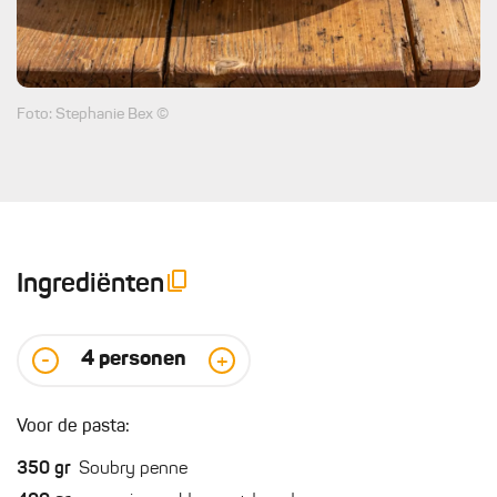
Foto: Stephanie Bex ©
Ingrediënten
4
personen
-
+
Voor de pasta:
350
gr
Soubry penne