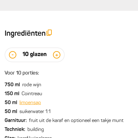
Ingrediënten
10
glazen
-
+
Voor 10 porties:
750
ml
rode wijn
150
ml
Cointreau
50
ml
limoensap
50
ml
suikerwater 1:1
Garnituur:
fruit uit de karaf en optioneel een takje munt
Techniek:
building