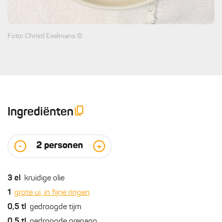
Foto: Christl Exelmans ©
Ingrediënten
2
personen
-
+
3
el
kruidige olie
1
grote ui, in fijne ringen
0,5
tl
gedroogde tijm
0,5
tl
gedroogde oregano