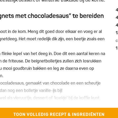
 feestelijk dessert of winterse traktatie bij de koffie.
nets met chocoladesaus” te bereiden
ot in de kom. Meng dit goed door elkaar en voeg er al
1
gnetdeeg. Het moet redelijk dik zijn, een beetje zoals een
c
1
flinke lepel van het deeg in. Doe dit een aantal keren na
de friteuse. De beignetbolletjes zullen zich losrukken
u mooi goudbruin bakken en leg ze daarna even op
n.
ocoladesaus, gemaakt van chocolade en een scheutje
an nog een bolletje vanille-ijs bij!
l als vieruurtje, dessert of ‘koekje’ bij de koffie kunt
TOON VOLLEDIG RECEPT & INGREDIËNTEN