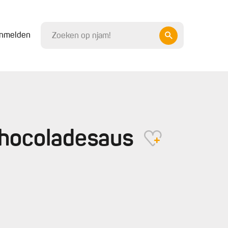
nmelden
chocoladesaus