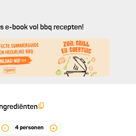
s e-book vol bbq recepten!
Ingrediënten
4
personen
-
+