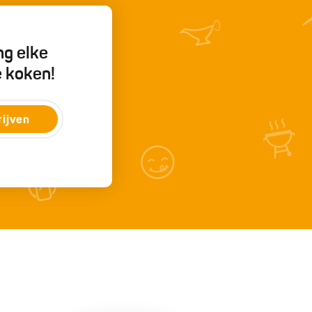
ng elke
e koken!
rijven