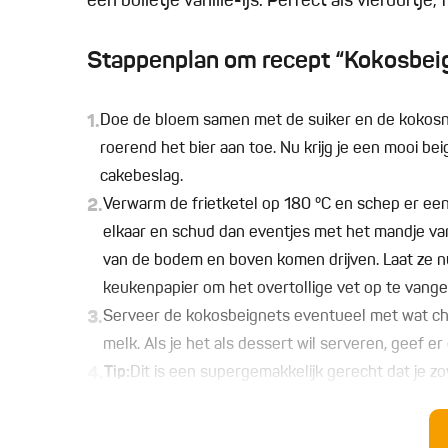
een bolletje vanille-ijs. Perfect als vieruurtje,
Stappenplan om recept “Kokosbeig
1.
Doe de bloem samen met de suiker en de kokosno
roerend het bier aan toe. Nu krijg je een mooi bei
cakebeslag.
2.
Verwarm de frietketel op 180 °C en schep er een 
elkaar en schud dan eventjes met het mandje van 
van de bodem en boven komen drijven. Laat ze n
keukenpapier om het overtollige vet op te vange
3.
Serveer de kokosbeignets eventueel met wat ch
melk. Als je het als dessert wil serveren, geef er d
4.
Tip:
Dit is een supergemakkelijk gerecht dat je zowe
serveren.