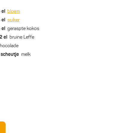
4
el
bloem
4
el
suiker
4
el
geraspte kokos
2
el
bruine Leffe
hocolade
scheutje
melk