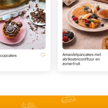
Amandelpancakes met
ncupcakes
abrikozenconfituur en
zomerfruit