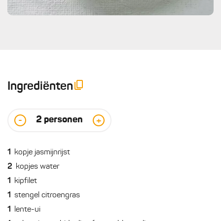
Ingrediënten
2
personen
-
+
1
kopje jasmijnrijst
2
kopjes water
1
kipfilet
1
stengel citroengras
1
lente-ui