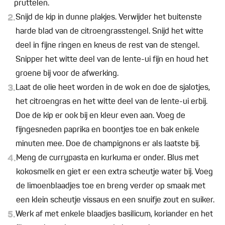
pruttelen.
2.
Snijd de kip in dunne plakjes. Verwijder het buitenste
harde blad van de citroengrasstengel. Snijd het witte
deel in fijne ringen en kneus de rest van de stengel.
Snipper het witte deel van de lente-ui fijn en houd het
groene bij voor de afwerking.
3.
Laat de olie heet worden in de wok en doe de sjalotjes,
het citroengras en het witte deel van de lente-ui erbij.
Doe de kip er ook bij en kleur even aan. Voeg de
fijngesneden paprika en boontjes toe en bak enkele
minuten mee. Doe de champignons er als laatste bij.
4.
Meng de currypasta en kurkuma er onder. Blus met
kokosmelk en giet er een extra scheutje water bij. Voeg
de limoenblaadjes toe en breng verder op smaak met
een klein scheutje vissaus en een snuifje zout en suiker.
5.
Werk af met enkele blaadjes basilicum, koriander en het