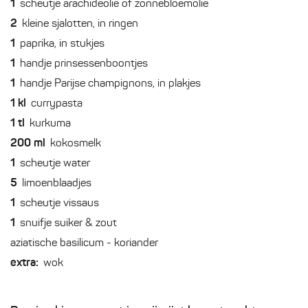
1
scheutje arachideolie of zonnebloemolie
2
kleine sjalotten, in ringen
1
paprika, in stukjes
1
handje prinsessenboontjes
1
handje Parijse champignons, in plakjes
1
kl
currypasta
1
tl
kurkuma
200
ml
kokosmelk
1
scheutje water
5
limoenblaadjes
1
scheutje vissaus
1
snuifje suiker & zout
aziatische basilicum - koriander
extra:
wok