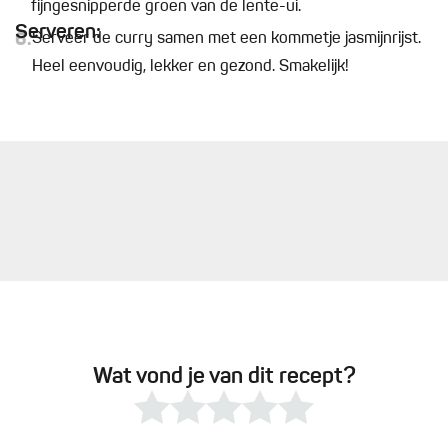
fijngesnipperde groen van de lente-ui.
Serveren:
6.
Serveer de curry samen met een kommetje jasmijnrijst.
Heel eenvoudig, lekker en gezond. Smakelijk!
Wat vond je van dit recept?