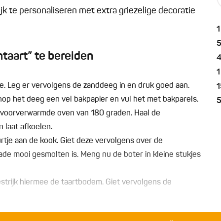
jk te personaliseren met extra griezelige decoratie
1
taart” te bereiden
1
 Leg er vervolgens de zanddeeg in en druk goed aan.
1
nop het deeg een vel bakpapier en vul het met bakparels.
 voorverwarmde oven van 180 graden. Haal de
 laat afkoelen.
rtje aan de kook. Giet deze vervolgens over de
de mooi gesmolten is. Meng nu de boter in kleine stukjes
trijk hiermee de taartbodem. Giet vervolgens de
uitzak. Knip er een klein tipje af. Teken nu met de witte