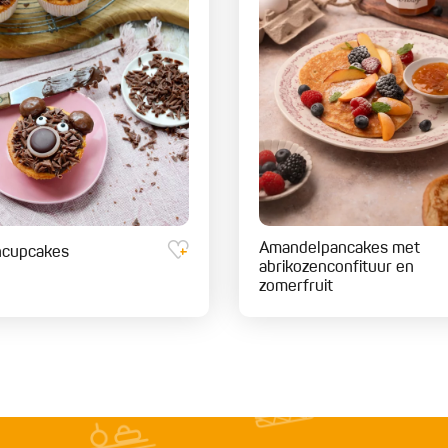
Amandelpancakes met
ncupcakes
abrikozenconfituur en
zomerfruit