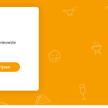
e nieuwste
rijven