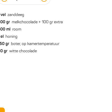
vel
zanddeeg
500
gr
melkchocolade + 100 gr extra
400
ml
room
el
honing
50
gr
boter, op kamertemperatuur
50
gr
witte chocolade