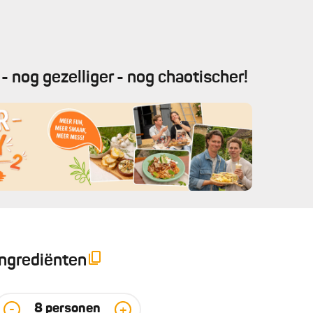
- nog gezelliger - nog chaotischer!
Ingrediënten
8
personen
-
+