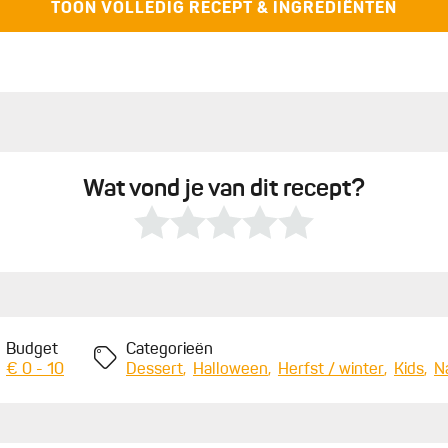
Trek met een mesje of een tandenstoker lijnen van het
TOON VOLLEDIG RECEPT & INGREDIËNTEN
nenweb effect te krijgen. Laat de taart nog minstens
 serveren. Werk de taart optioneel af met toffe
Wat vond je van dit recept?
Budget
Categorieën
€ 0 - 10
Dessert
Halloween
Herfst / winter
Kids
N