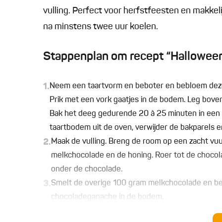
vulling. Perfect voor herfstfeesten en makkeli
na minstens twee uur koelen.
Stappenplan om recept “Halloween
1.
Neem een taartvorm en beboter en bebloem deze.
Prik met een vork gaatjes in de bodem. Leg bove
Bak het deeg gedurende 20 à 25 minuten in een
taartbodem uit de oven, verwijder de bakparels en
2.
Maak de vulling. Breng de room op een zacht vuu
melkchocolade en de honing. Roer tot de chocola
onder de chocolade.
3.
Smelt de overige 100 gram melkchocolade en bes
chocoladeganache in de bodem.
4.
Smelt nu de witte chocolade en doe deze in een sp