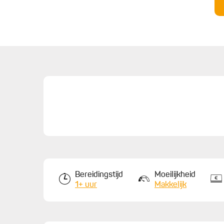
chocolade een spiraal op de chocoladeganache. 
midden van de taart naar buiten toe om een spin
twee uur opstijven in de koelkast alvorens ze te
halloweendecoraties.
Bereidingstijd
Moeilijkheid
1+ uur
Makkelijk