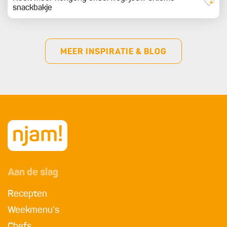
snackbakje
MEER INSPIRATIE & BLOG
Aan de slag
Recepten
Weekmenu's
Chefs