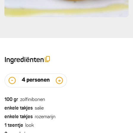
Ingrediënten
4
personen
-
+
100
gr
zolfinibonen
enkele
takjes
salie
enkele
takjes
rozemarijn
1
teentje
look