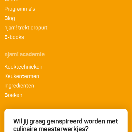
Programma's
Blog
njam! trekt eropuit
E-books
njam! academie
Kooktechnieken
Keukentermen
Ingrediënten
Boeken
Wil jij graag geïnspireerd worden met
culinaire meesterwerkjes?