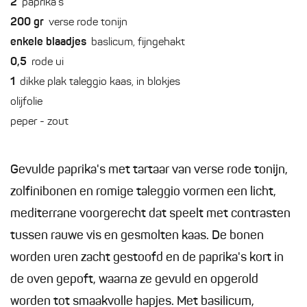
2
paprika's
200
gr
verse rode tonijn
enkele
blaadjes
baslicum, fijngehakt
0,5
rode ui
1
dikke plak taleggio kaas, in blokjes
olijfolie
peper - zout
Gevulde paprika's met tartaar van verse rode tonijn,
zolfinibonen en romige taleggio vormen een licht,
mediterrane voorgerecht dat speelt met contrasten
tussen rauwe vis en gesmolten kaas. De bonen
worden uren zacht gestoofd en de paprika's kort in
de oven gepoft, waarna ze gevuld en opgerold
worden tot smaakvolle hapjes. Met basilicum,