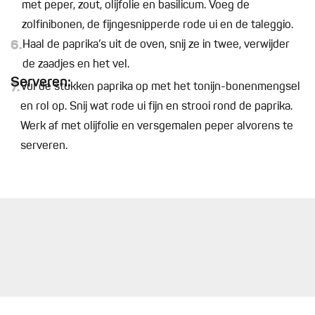
met peper, zout, olijfolie en basilicum. Voeg de
zolfinibonen, de fijngesnipperde rode ui en de taleggio.
6.
Haal de paprika’s uit de oven, snij ze in twee, verwijder
de zaadjes en het vel.
Serveren:
7.
Vul de stukken paprika op met het tonijn-bonenmengsel
en rol op. Snij wat rode ui fijn en strooi rond de paprika.
Werk af met olijfolie en versgemalen peper alvorens te
serveren.