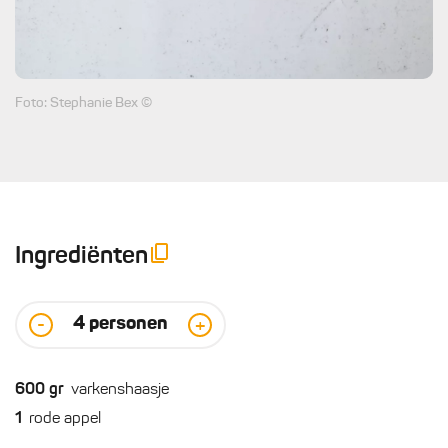
Foto: Stephanie Bex ©
Ingrediënten
4
personen
-
+
600
gr
varkenshaasje
1
rode appel