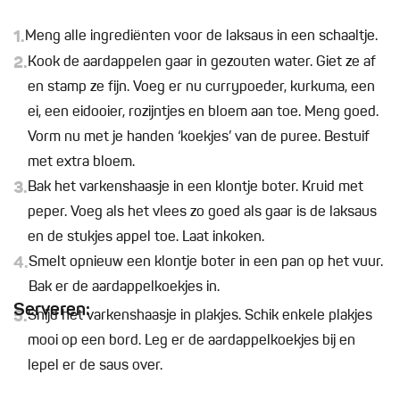
1.
Meng alle ingrediënten voor de laksaus in een schaaltje.
2.
Kook de aardappelen gaar in gezouten water. Giet ze af
en stamp ze fijn. Voeg er nu currypoeder, kurkuma, een
ei, een eidooier, rozijntjes en bloem aan toe. Meng goed.
Vorm nu met je handen ‘koekjes’ van de puree. Bestuif
met extra bloem.
3.
Bak het varkenshaasje in een klontje boter. Kruid met
peper. Voeg als het vlees zo goed als gaar is de laksaus
en de stukjes appel toe. Laat inkoken.
4.
Smelt opnieuw een klontje boter in een pan op het vuur.
Bak er de aardappelkoekjes in.
Serveren:
5.
Snijd het varkenshaasje in plakjes. Schik enkele plakjes
mooi op een bord. Leg er de aardappelkoekjes bij en
lepel er de saus over.