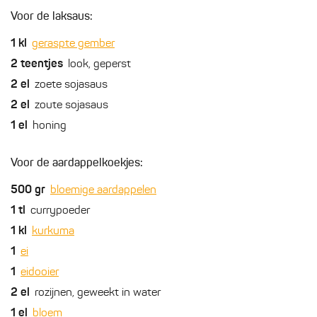
Voor de laksaus:
1
kl
geraspte gember
2
teentjes
look, geperst
2
el
zoete sojasaus
2
el
zoute sojasaus
1
el
honing
Voor de aardappelkoekjes:
500
gr
bloemige aardappelen
1
tl
currypoeder
1
kl
kurkuma
1
ei
1
eidooier
2
el
rozijnen, geweekt in water
1
el
bloem