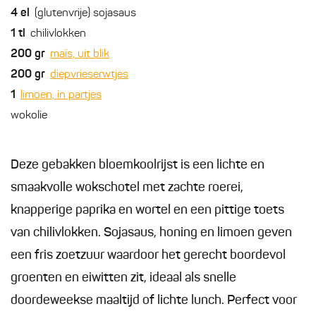
4
el
(glutenvrije) sojasaus
1
tl
chilivlokken
200
gr
maïs, uit blik
200
gr
diepvrieserwtjes
1
limoen, in partjes
wokolie
Deze gebakken bloemkoolrijst is een lichte en
smaakvolle wokschotel met zachte roerei,
knapperige paprika en wortel en een pittige toets
van chilivlokken. Sojasaus, honing en limoen geven
een fris zoetzuur waardoor het gerecht boordevol
groenten en eiwitten zit, ideaal als snelle
doordeweekse maaltijd of lichte lunch. Perfect voor