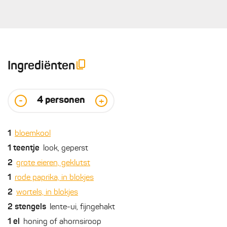
Ingrediënten
4
personen
-
+
1
bloemkool
1
teentje
look, geperst
2
grote eieren, geklutst
1
rode paprika, in blokjes
2
wortels, in blokjes
2
stengels
lente-ui, fijngehakt
1
el
honing of ahornsiroop