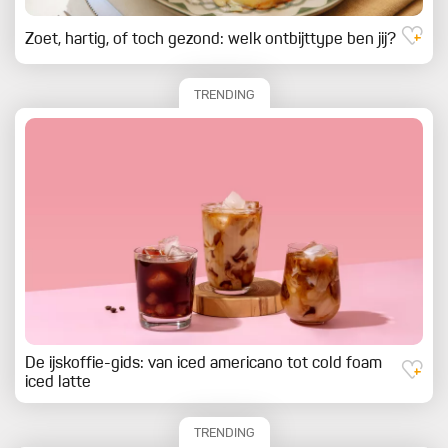
Zoet, hartig, of toch gezond: welk ontbijttype ben jij?
TRENDING
De ijskoffie-gids: van iced americano tot cold foam
iced latte
TRENDING