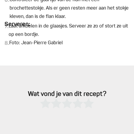
6.
Controleer de gaartijd van de flan met een
brochettestokje. Als er geen resten meer aan het stokje
kleven, dan is de flan klaar.
Serveren:
7.
Laat afkoelen in de glaasjes. Serveer ze zo of stort ze uit
op een bordje.
8.
Foto: Jean-Pierre Gabriel
Wat vond je van dit recept?