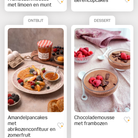
Berencupcakes
met limoen en munt
ONTBIJT
DESSERT
Amandelpancakes
Chocolademousse
met
met frambozen
abrikozenconfituur en
zomerfruit