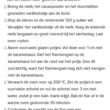
van het water. Roer goed en laat afkoelen.
2.
Breng de melk, het cacaopoeder en het doormidden
gesneden vanillestokje aan de kook.
3.
Klop de eieren en de resterende 120 g suiker wit.
Verwijder het vanillestokje uit de melk. Voeg de kokende
melk langzaam en goed roerend bij het eierbeslag. Laat
even rusten.
4.
Neem vuurvaste glazen potjes. Vul deze voor 1 cm met
de karamelsaus. Giet het flanmengsel op de
karamelsaus tot aan de rand van het potje. Doe dit
voorzichtig, want het flanmengsel mag zich niet mengen
met de karamelsaus.
5.
Verwarm de oven voor op 200 °C. Zet de potjes in een
vuurvaste schotel en vul de schotel voor 3 cm met
water, zodat je een bain-marie krijgt. Bak de flan af in de
warme oven gedurende 35 minuten.