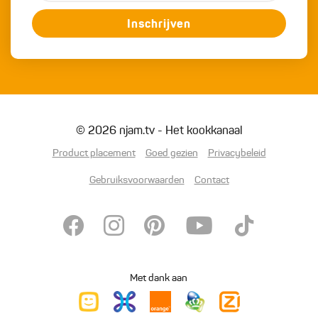
Inschrijven
© 2026 njam.tv - Het kookkanaal
Product placement
Goed gezien
Privacybeleid
Gebruiksvoorwaarden
Contact
Met dank aan