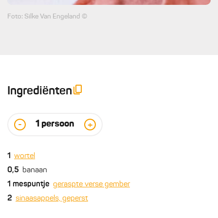
Foto: Silke Van Engeland ©
Ingrediënten
1
persoon
-
+
1
wortel
0,5
banaan
1
mespuntje
geraspte verse gember
2
sinaasappels, geperst