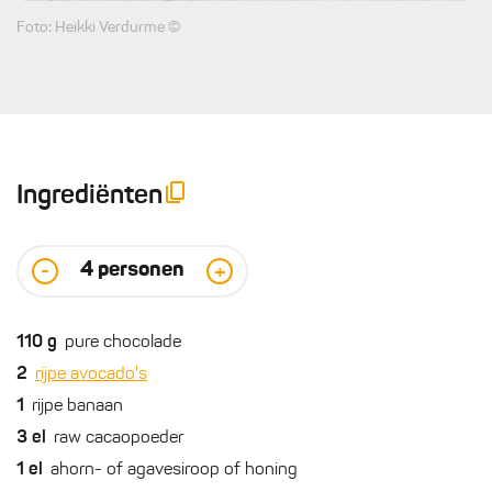
Foto: Heikki Verdurme ©
Ingrediënten
4
personen
-
+
110
g
pure chocolade
2
rijpe avocado's
1
rijpe banaan
3
el
raw cacaopoeder
1
el
ahorn- of agavesiroop of honing