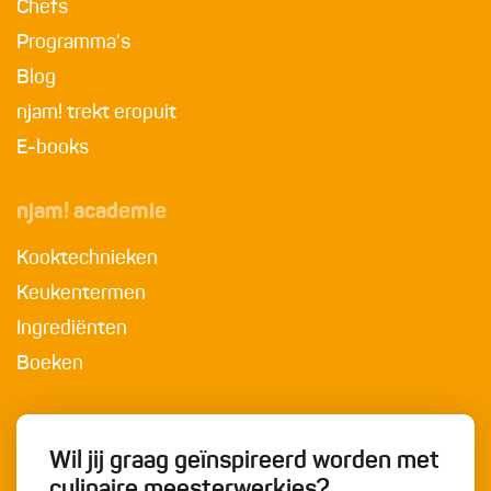
Chefs
Programma's
Blog
njam! trekt eropuit
E-books
njam! academie
Kooktechnieken
Keukentermen
Ingrediënten
Boeken
Wil jij graag geïnspireerd worden met
culinaire meesterwerkjes?