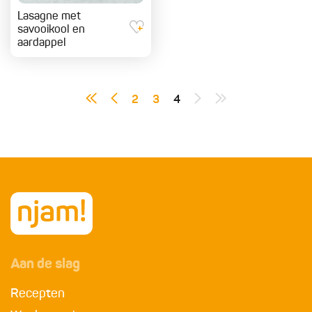
Lasagne met
savooikool en
aardappel
2
3
4
Aan de slag
Recepten