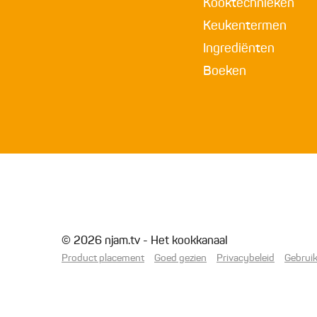
Kooktechnieken
Keukentermen
Ingrediënten
Boeken
© 2026 njam.tv - Het kookkanaal
Product placement
Goed gezien
Privacybeleid
Gebrui