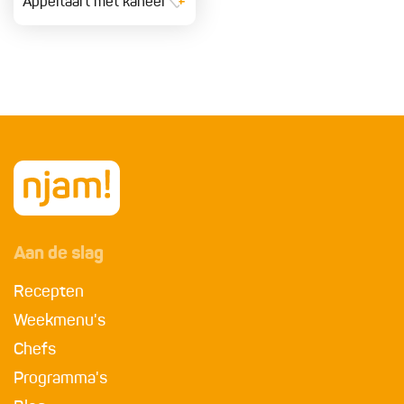
Appeltaart met kaneel
Aan de slag
Recepten
Weekmenu's
Chefs
Programma's