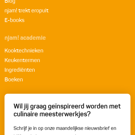
Blog
njam! trekt eropuit
E-books
njam! academie
Kooktechnieken
Keukentermen
Ingrediënten
Boeken
Wil jij graag geïnspireerd worden met
culinaire meesterwerkjes?
Schrijf je in op onze maandelijkse nieuwsbrief en