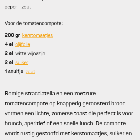
peper - zout
Voor de tomatencompote:
200
gr
kerstomaatjes
4
el
olijfolie
2
el
witte wijnazijn
2
el
suiker
1
snuifje
zout
Romige stracciatella en een zoetzure
tomatencompote op knapperig geroosterd brood
vormen een lichte, zomerse toast die perfect is voor
brunch, aperitief of een snelle lunch. De compote
wordt rustig gestoofd met kerstomaatjes, suiker en