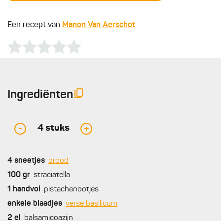
Een recept van
Manon Van Aerschot
Ingrediënten
4
stuks
-
+
4
sneetjes
brood
100
gr
straciatella
1
handvol
pistachenootjes
enkele
blaadjes
verse basilicum
2
el
balsamicoazijn