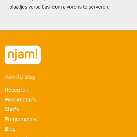
blaadjes verse basilicum alvorens te serveren.
Aan de slag
Recepten
Weekmenu's
Chefs
Programma's
Blog