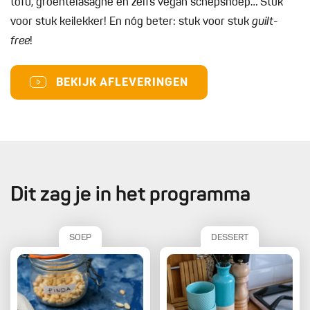
tofu, groentelasagne en zelfs vegan schepsnoep… Stuk
voor stuk keilekker! En nóg beter: stuk voor stuk
guilt-
free
!
BEKIJK AFLEVERINGEN
Dit zag je in het programma
SOEP
DESSERT