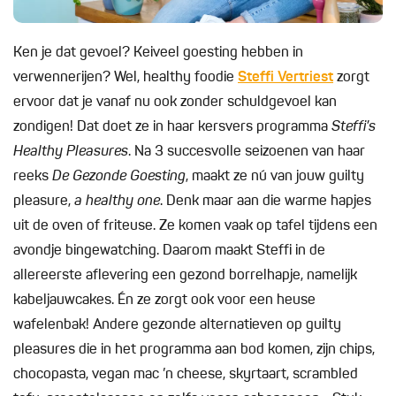
Ken je dat gevoel? Keiveel goesting hebben in
verwennerijen? Wel, healthy foodie
Steffi Vertriest
zorgt
ervoor dat je vanaf nu ook zonder schuldgevoel kan
zondigen! Dat doet ze in haar kersvers programma
Steffi’s
Healthy Pleasures
. Na 3 succesvolle seizoenen van haar
reeks
De Gezonde Goesting
, maakt ze nú van jouw guilty
pleasure,
a healthy one
. Denk maar aan die warme hapjes
uit de oven of friteuse. Ze komen vaak op tafel tijdens een
avondje bingewatching. Daarom maakt Steffi in de
allereerste aflevering een gezond borrelhapje, namelijk
kabeljauwcakes. Én ze zorgt ook voor een heuse
wafelenbak! Andere gezonde alternatieven op guilty
pleasures die in het programma aan bod komen, zijn chips,
chocopasta, vegan mac ’n cheese, skyrtaart, scrambled