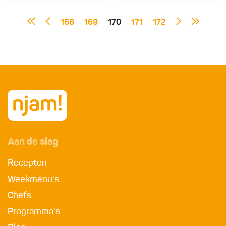
168
169
170
171
172
Aan de slag
Recepten
Weekmenu's
Chefs
Programma's