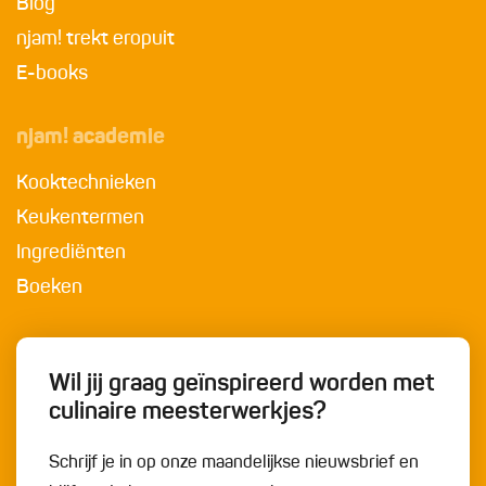
Blog
njam! trekt eropuit
E-books
njam! academie
Kooktechnieken
Keukentermen
Ingrediënten
Boeken
Wil jij graag geïnspireerd worden met
culinaire meesterwerkjes?
Schrijf je in op onze maandelijkse nieuwsbrief en