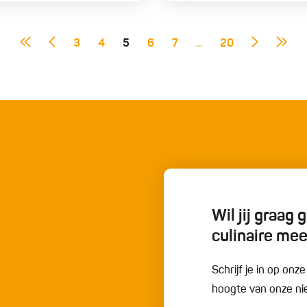
3
4
5
6
7
...
20
Wil jij graag
culinaire me
Schrijf je in op onz
hoogte van onze nie