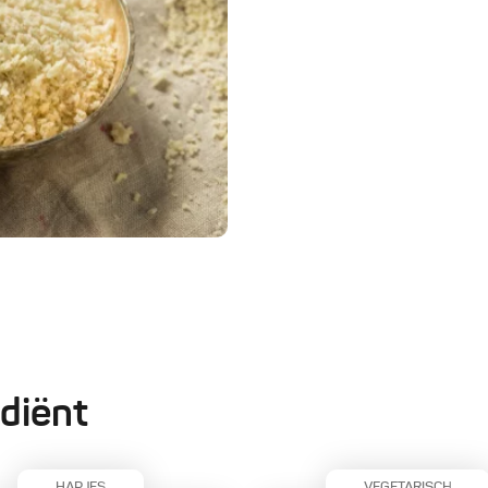
diënt
HAPJES
VEGETARISCH