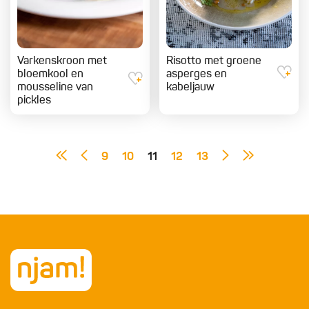
Varkenskroon met
Risotto met groene
bloemkool en
asperges en
mousseline van
kabeljauw
pickles
9
10
11
12
13