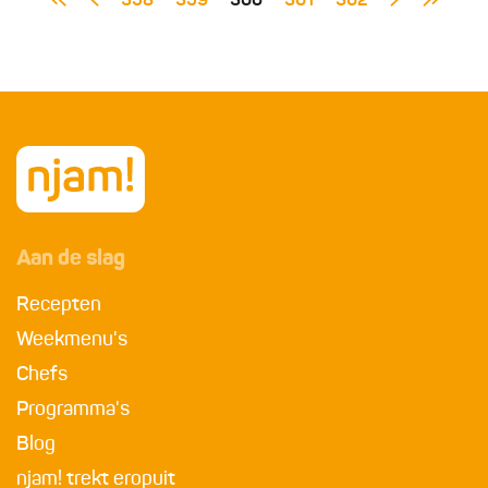
358
359
360
361
362
Aan de slag
Recepten
Weekmenu's
Chefs
Programma's
Blog
njam! trekt eropuit