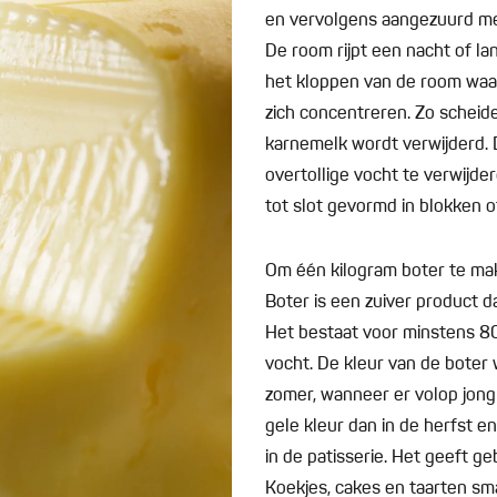
en vervolgens aangezuurd me
De room rijpt een nacht of la
het kloppen van de room waar
zich concentreren. Zo scheide
karnemelk wordt verwijderd.
overtollige vocht te verwijde
tot slot gevormd in blokken o
Om één kilogram boter te mak
Boter is een zuiver product d
Het bestaat voor minstens 80
vocht. De kleur van de boter 
zomer, wanneer er volop jong
gele kleur dan in de herfst en
in de patisserie. Het geeft 
Koekjes, cakes en taarten sma