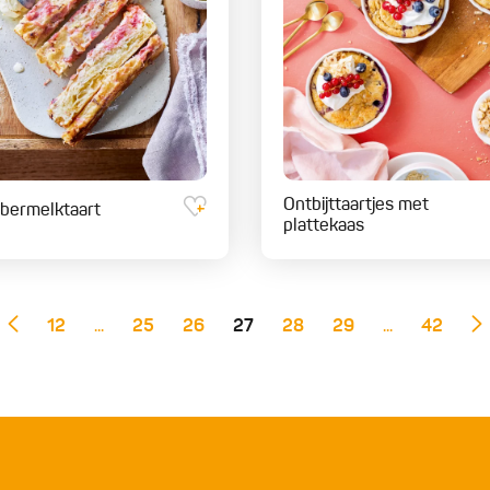
Ontbijttaartjes met
bermelktaart
plattekaas
12
...
25
26
27
28
29
...
42