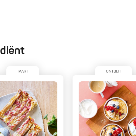
diënt
TAART
ONTBIJT