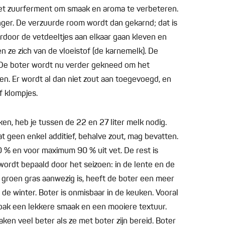
t zuurferment om smaak en aroma te verbeteren.
nger. De verzuurde room wordt dan gekarnd; dat is
door de vetdeeltjes aan elkaar gaan kleven en
n ze zich van de vloeistof (de karnemelk). De
 De boter wordt nu verder gekneed om het
ren. Er wordt al dan niet zout aan toegevoegd, en
f klompjes.
en, heb je tussen de 22 en 27 liter melk nodig.
at geen enkel additief, behalve zout, mag bevatten.
 % en voor maximum 90 % uit vet. De rest is
wordt bepaald door het seizoen: in de lente en de
 groen gras aanwezig is, heeft de boter een meer
 de winter. Boter is onmisbaar in de keuken. Vooral
gebak een lekkere smaak en een mooiere textuur.
ken veel beter als ze met boter zijn bereid. Boter