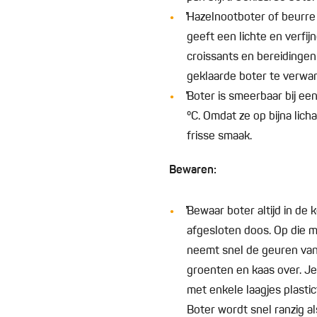
̓̓Hazelnootboter of beurre
geeft een lichte en verfi
croissants en bereidinge
geklaarde boter te verwar
̓̓Boter is smeerbaar bij e
°C. Omdat ze op bijna li
frisse smaak.
Bewaren:
̓̓Bewaar boter altijd in de
afgesloten doos. Op die 
neemt snel de geuren van 
groenten en kaas over. Je 
met enkele laagjes plastic
Boter wordt snel ranzig al