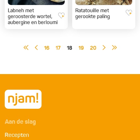
Labneh met
Ratatouille met
geroosterde wortel,
gerookte paling
aubergine en berloumi
16
17
18
19
20
Aan de slag
Recepten