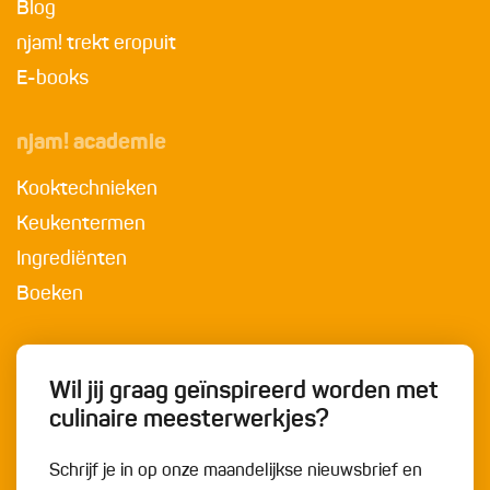
Blog
njam! trekt eropuit
E-books
njam! academie
Kooktechnieken
Keukentermen
Ingrediënten
Boeken
Wil jij graag geïnspireerd worden met
culinaire meesterwerkjes?
Schrijf je in op onze maandelijkse nieuwsbrief en