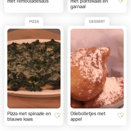
met remouladesaus
met plattekaas en
garnaal
PIZZA
DESSERT
Pizza met spinazie en
Oliebolletjes met
blauwe kaas
appel