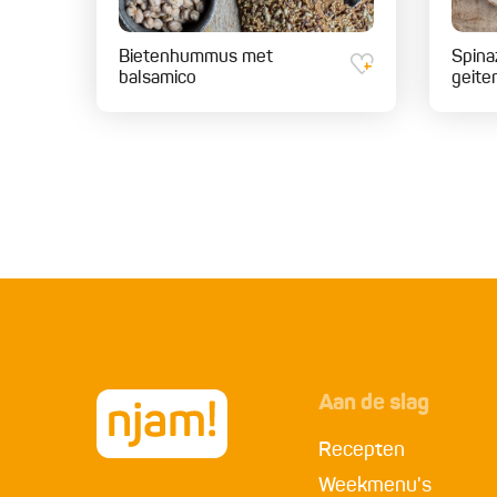
Bietenhummus met
Spina
balsamico
geite
Aan de slag
Recepten
Weekmenu's