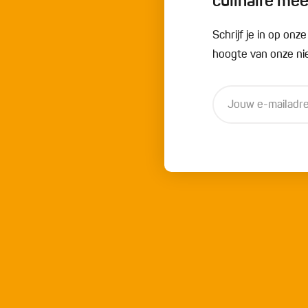
culinaire me
Schrijf je in op onz
hoogte van onze nie