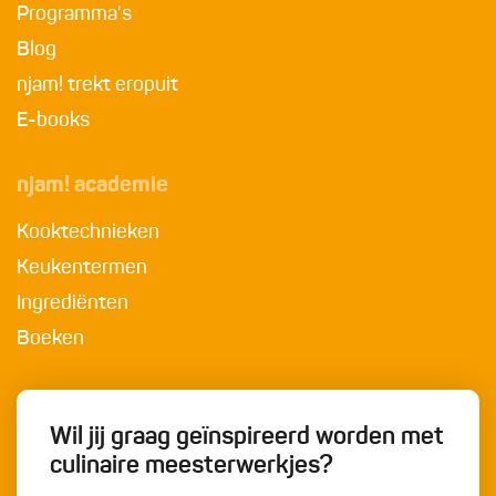
Programma's
Blog
njam! trekt eropuit
E-books
njam! academie
Kooktechnieken
Keukentermen
Ingrediënten
Boeken
Wil jij graag geïnspireerd worden met
culinaire meesterwerkjes?