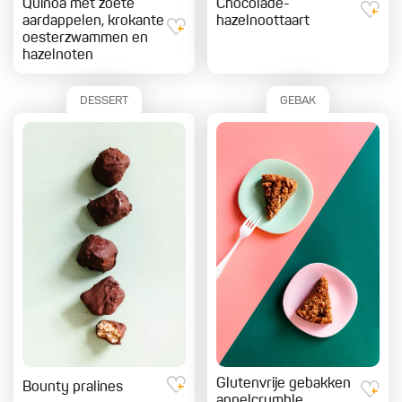
Quinoa met zoete
Chocolade-
aardappelen, krokante
hazelnoottaart
oesterzwammen en
hazelnoten
DESSERT
GEBAK
Glutenvrije gebakken
Bounty pralines
appelcrumble