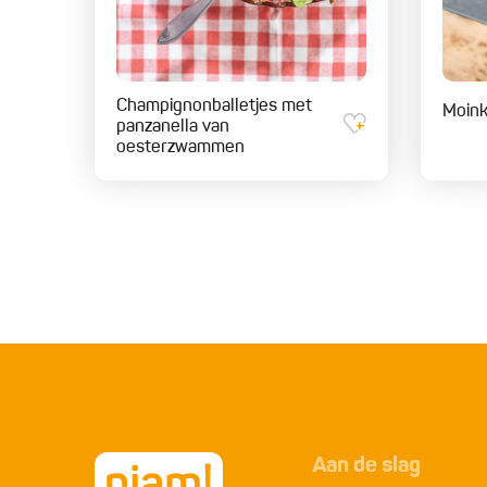
Champignonballetjes met
Moink
panzanella van
oesterzwammen
Aan de slag