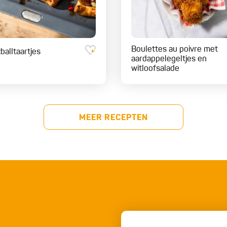
Boulettes au poivre met
balltaartjes
aardappelegeltjes en
witloofsalade
MEER RECEPTEN