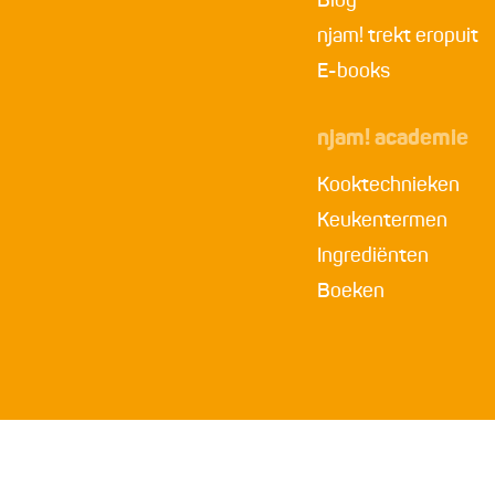
Blog
njam! trekt eropuit
E-books
njam! academie
Kooktechnieken
Keukentermen
Ingrediënten
Boeken