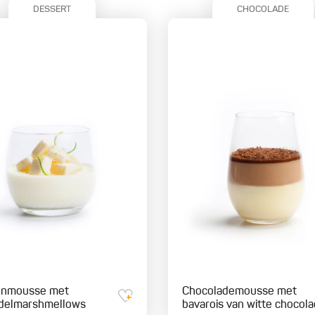
DESSERT
CHOCOLADE
enmousse met
Chocolademousse met
delmarshmellows
bavarois van witte chocol