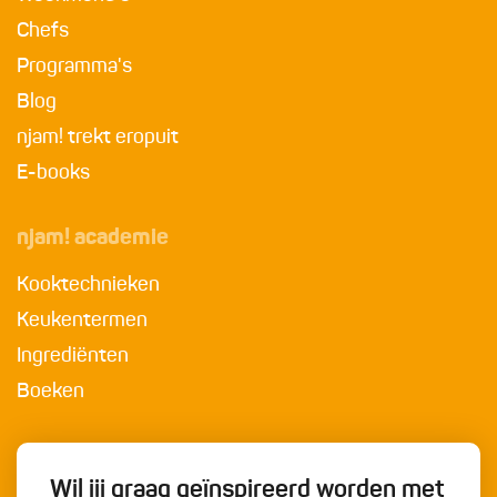
Chefs
Programma's
Blog
njam! trekt eropuit
E-books
njam! academie
Kooktechnieken
Keukentermen
Ingrediënten
Boeken
Wil jij graag geïnspireerd worden met