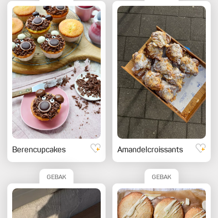
Berencupcakes
Amandelcroissants
GEBAK
GEBAK