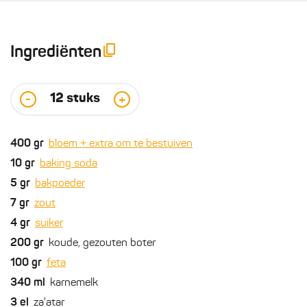
Ingrediënten
12
stuks
-
+
400
gr
bloem + extra om te bestuiven
10
gr
baking soda
5
gr
bakpoeder
7
gr
zout
4
gr
suiker
200
gr
koude, gezouten boter
100
gr
feta
340
ml
karnemelk
3
el
za'atar