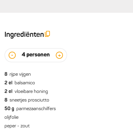
Ingrediënten
4
personen
-
+
8
rijpe vijgen
2
el
balsamico
2
el
vloeibare honing
8
sneetjes prosciutto
50
g
parmezaanschilfers
olijfolie
peper - zout