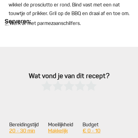
wikkel de prosciutto er rond. Bind vast met een nat
touwtje of prikker. Gril op de BBQ en draai af en toe om.
Serveren:
2.
Werk af met parmezaanschilfers.
Wat vond je van dit recept?
Bereidingstijd
Moeilijkheid
Budget
20 - 30 min
Makkelijk
€ 0 - 10