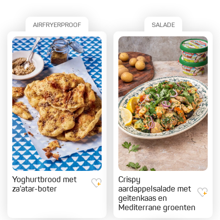
AIRFRYERPROOF
SALADE
Yoghurtbrood met
Crispy
za’atar-boter
aardappelsalade met
geitenkaas en
Mediterrane groenten