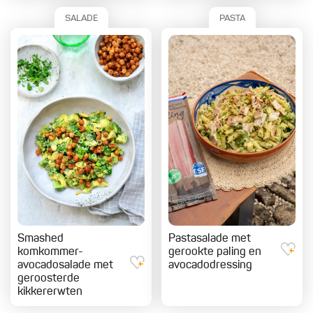
SALADE
PASTA
Smashed
Pastasalade met
komkommer-
gerookte paling en
avocadosalade met
avocadodressing
geroosterde
kikkererwten