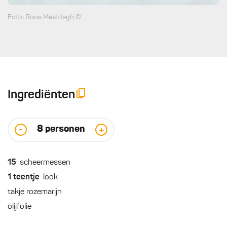
Foto: Roos Mestdagh ©
Ingrediënten
8
personen
-
+
15
scheermessen
1
teentje
look
takje rozemarijn
olijfolie