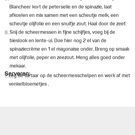
Blancheer kort de peterselie en de spinazie, laat
afkoelen en mix samen met een scheutje melk, een
scheutje olijfolie en een snuifje zout. Haal door de zeef.
6.
Snij de scheermessen in fijne schijfjes, voeg bij de
bieslook en lente-ui. Doe hier nog 2 el van de
spinaziecrème en 1 el mayonaise onder. Breng op smaak
met olijfolie, peper en zeezout. Meng alles goed onder
mekaar.
Serveren:
7.
Leg de tartaar op de scheermesschelpen en werk af met
venkelbloemetjes .