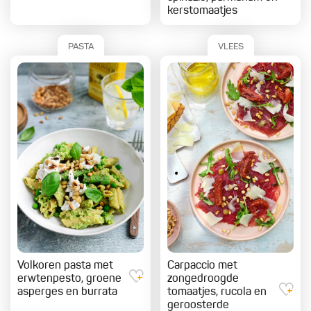
kerstomaatjes
PASTA
VLEES
Volkoren pasta met
Carpaccio met
erwtenpesto, groene
zongedroogde
asperges en burrata
tomaatjes, rucola en
geroosterde