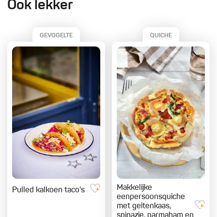
Ook lekker
GEVOGELTE
QUICHE
Makkelijke
Pulled kalkoen taco's
eenpersoonsquiche
met geitenkaas,
spinazie, parmaham en