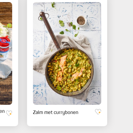
 en
Zalm met currybonen