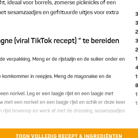
, ideaal voor borrels, zomerse picknicks of een
et sesamzaadjes en gefrituurde uitjes voor extra
ne (viral TikTok recept) ” te bereiden
1
 de verpakking. Meng er de rijstazijn en de suiker onder en
n de komkommer in reepjes. Meng de mayonaise en de
1
 norivel. Leg er een laagje rijst en een laagje met
1
t een norivel en een laagje rijst en schik er deze keer
1
 en rijst bovenop en werk af met de dressing, sesamzaadjes
TOON VOLLEDIG RECEPT & INGREDIËNTEN