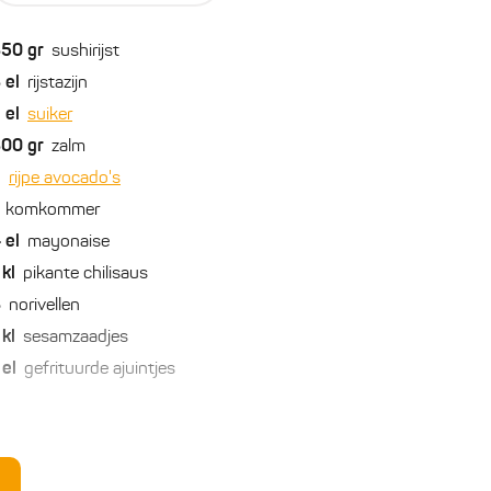
350
gr
sushirijst
3
el
rijstazijn
2
el
suiker
300
gr
zalm
2
rijpe avocado's
komkommer
4
el
mayonaise
kl
pikante chilisaus
8
norivellen
kl
sesamzaadjes
el
gefrituurde ajuintjes