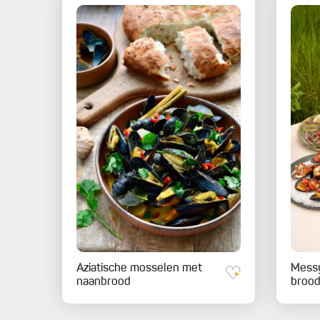
Aziatische mosselen met
Messy
naanbrood
broo