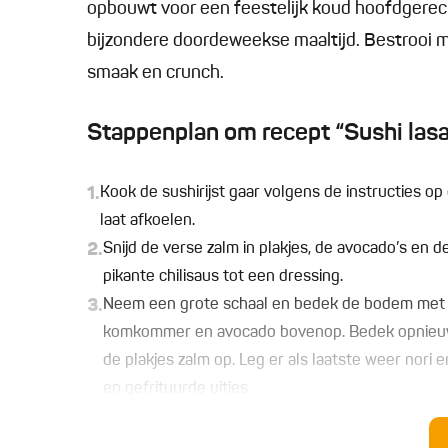
opbouwt voor een feestelijk koud hoofdgerecht
bijzondere doordeweekse maaltijd. Bestrooi m
smaak en crunch.
Stappenplan om recept “Sushi lasag
1.
Kook de sushirijst gaar volgens de instructies op
laat afkoelen.
2.
Snijd de verse zalm in plakjes, de avocado’s e
pikante chilisaus tot een dressing.
3.
Neem een grote schaal en bedek de bodem met een
komkommer en avocado bovenop. Bedek opnieuw me
de plakjes zalm op. Leg er als laatste weer nori
en gefrituurde uitjes.