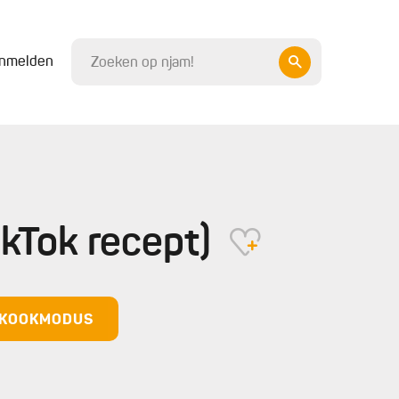
nmelden
TikTok recept)
N KOOKMODUS