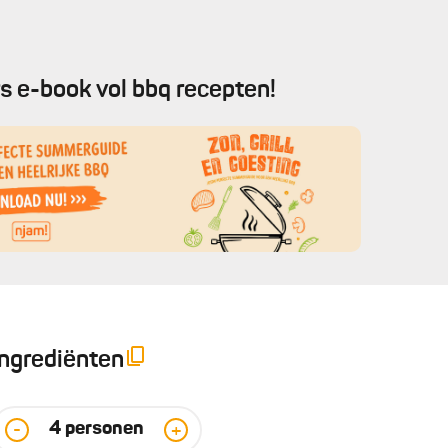
s e-book vol bbq recepten!
Ingrediënten
4
personen
-
+