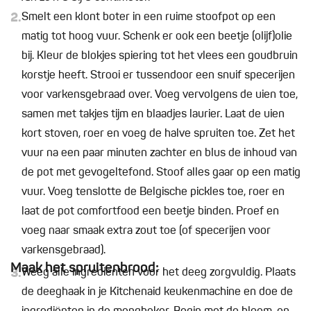
2.
Smelt een klont boter in een ruime stoofpot op een
matig tot hoog vuur. Schenk er ook een beetje (olijf)olie
bij. Kleur de blokjes spiering tot het vlees een goudbruin
korstje heeft. Strooi er tussendoor een snuif specerijen
voor varkensgebraad over. Voeg vervolgens de uien toe,
samen met takjes tijm en blaadjes laurier. Laat de uien
kort stoven, roer en voeg de halve spruiten toe. Zet het
vuur na een paar minuten zachter en blus de inhoud van
de pot met gevogeltefond. Stoof alles gaar op een matig
vuur. Voeg tenslotte de Belgische pickles toe, roer en
laat de pot comfortfood een beetje binden. Proef en
voeg naar smaak extra zout toe (of specerijen voor
varkensgebraad).
Maak het spruitenbrood:
3.
Weeg alle ingrediënten voor het deeg zorgvuldig. Plaats
de deeghaak in je Kitchenaid keukenmachine en doe de