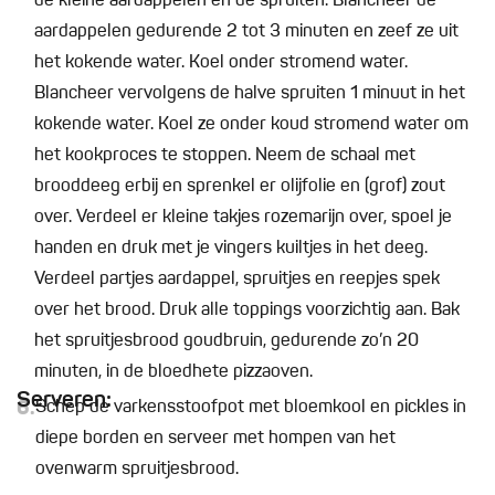
de kleine aardappelen en de spruiten. Blancheer de
aardappelen gedurende 2 tot 3 minuten en zeef ze uit
het kokende water. Koel onder stromend water.
Blancheer vervolgens de halve spruiten 1 minuut in het
kokende water. Koel ze onder koud stromend water om
het kookproces te stoppen. Neem de schaal met
brooddeeg erbij en sprenkel er olijfolie en (grof) zout
over. Verdeel er kleine takjes rozemarijn over, spoel je
handen en druk met je vingers kuiltjes in het deeg.
Verdeel partjes aardappel, spruitjes en reepjes spek
over het brood. Druk alle toppings voorzichtig aan. Bak
het spruitjesbrood goudbruin, gedurende zo’n 20
minuten, in de bloedhete pizzaoven.
Serveren:
6.
Schep de varkensstoofpot met bloemkool en pickles in
diepe borden en serveer met hompen van het
ovenwarm spruitjesbrood.