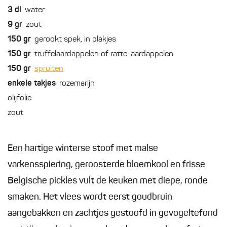
3
dl
water
9
gr
zout
150
gr
gerookt spek, in plakjes
150
gr
truffelaardappelen of ratte-aardappelen
150
gr
spruiten
enkele
takjes
rozemarijn
olijfolie
zout
Een hartige winterse stoof met malse
varkensspiering, geroosterde bloemkool en frisse
Belgische pickles vult de keuken met diepe, ronde
smaken. Het vlees wordt eerst goudbruin
aangebakken en zachtjes gestoofd in gevogeltefond