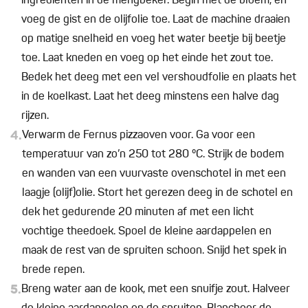
ingrediënten in de mengbeker. Begin met de bloem, en
voeg de gist en de olijfolie toe. Laat de machine draaien
op matige snelheid en voeg het water beetje bij beetje
toe. Laat kneden en voeg op het einde het zout toe.
Bedek het deeg met een vel vershoudfolie en plaats het
in de koelkast. Laat het deeg minstens een halve dag
rijzen.
4.
Verwarm de Fernus pizzaoven voor. Ga voor een
temperatuur van zo’n 250 tot 280 °C. Strijk de bodem
en wanden van een vuurvaste ovenschotel in met een
laagje (olijf)olie. Stort het gerezen deeg in de schotel en
dek het gedurende 20 minuten af met een licht
vochtige theedoek. Spoel de kleine aardappelen en
maak de rest van de spruiten schoon. Snijd het spek in
brede repen.
5.
Breng water aan de kook, met een snuifje zout. Halveer