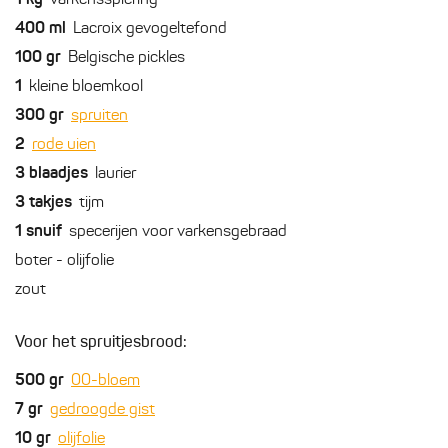
1
kg
varkensspiering
400
ml
Lacroix gevogeltefond
100
gr
Belgische pickles
1
kleine bloemkool
300
gr
spruiten
2
rode uien
3
blaadjes
laurier
3
takjes
tijm
1
snuif
specerijen voor varkensgebraad
boter - olijfolie
zout
Voor het spruitjesbrood:
500
gr
00-bloem
7
gr
gedroogde gist
10
gr
olijfolie