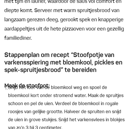
met tijm en laurier, waardoor de saus vol comfort en
diepte komt. Serveer met warm spruitjesbrood van
langzaam gerezen deeg, gerookt spek en knapperige
aardappeltjes uit de hete pizzaoven voor een gezellig
familiediner.
Stappenplan om recept “Stoofpotje van
varkensspiering met bloemkool, pickles en
spek-spruitjesbrood” te bereiden
Maak de stoofpot:
1.
Snijd het loof van de bloemkool weg en spoel de
bloemkool kort onder stromend water. Maak de spruitjes
schoon en pel de uien. Verdeel de bloemkool in royale
roosjes van gelijke grootte. Halveer de spruiten en snijd
de uien in grove stukjes. Snijd het varkensvlees in blokjes
van zo’n 3 bij 3 centimeter.