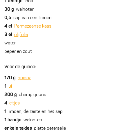
1
teentje
look
30
g
walnoten
0,5
sap van een limoen
4
el
Parmezaanse kaas
3
el
olijfolie
water
peper en zout
Voor de quinoa:
170
g
quinoa
1
ui
200
g
champignons
4
eitjes
1
limoen, de zeste en het sap
1
handje
walnoten
enkele
takjes
platte peterselie