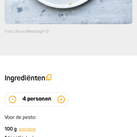
Foto: Roos Mestdagh ©
Ingrediënten
4
personen
-
+
Voor de pesto:
100
g
spinazie