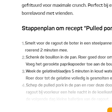
gefrituurd voor maximale crunch. Perfect bij e
borrelavond met vrienden.
Stappenplan om recept “Pulled pork
1.
Smelt voor de ragout de boter in een steelpannet
roerend 2 minuten mee.
2.
Schenk de bouillon in de pan. Roer goed door om
Voeg het gerookte paprikapoeder toe aan de boui
3.
Week de gelatineblaadjes 5 minuten in koud water
Roer door tot de gelatine volledig is gesmolten
4.
Schep de pulled pork in de pan en roer deze doo
ragout bij voorkeur een hele nacht in de koelkas
de volgende dag kleine balletjes van de ragout.
5.
Wentel deze door het paneermeel, vervolgens doo