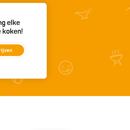
ng elke
e koken!
rijven