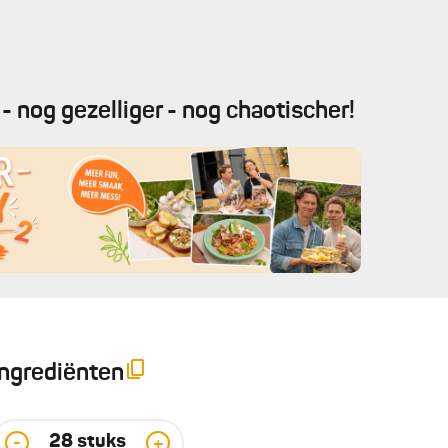
- nog gezelliger - nog chaotischer!
Ingrediënten
28
stuks
-
+