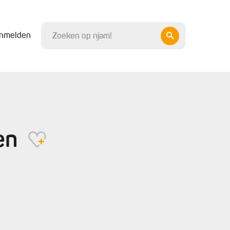
nmelden
len