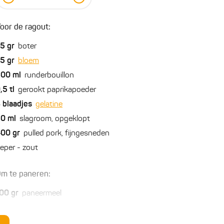
oor de ragout:
75
gr
boter
75
gr
bloem
500
ml
runderbouillon
,5
tl
gerookt paprikapoeder
3
blaadjes
gelatine
50
ml
slagroom, opgeklopt
400
gr
pulled pork, fijngesneden
eper - zout
m te paneren:
00
gr
paneermeel
2
losgeklopte eieren
00
gr
panko