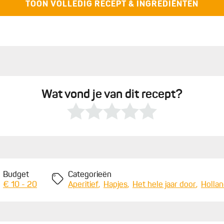
TOON VOLLEDIG RECEPT & INGREDIËNTEN
friteuse tot 180 graden.
 Laat ze uitlekken op een vel keukenrol en serveer ze warm
Wat vond je van dit recept?
Budget
Categorieën
€ 10 - 20
Aperitief
Hapjes
Het hele jaar door
Holla