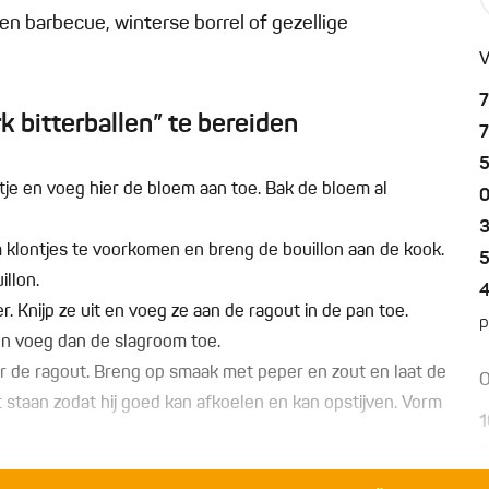
en barbecue, winterse borrel of gezellige
V
 bitterballen” te bereiden
je en voeg hier de bloem aan toe. Bak de bloem al
0
 klontjes te voorkomen en breng de bouillon aan de kook.
llon.
. Knijp ze uit en voeg ze aan de ragout in de pan toe.
p
 en voeg dan de slagroom toe.
r de ragout. Breng op smaak met peper en zout en laat de
O
t staan zodat hij goed kan afkoelen en kan opstijven. Vorm
1
r de eieren en tot slot in de panko. Leg de pulled pork
1