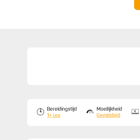
bitterballen in de vriezer.
6.
Verhit 1 cm olie in een koekenpan of verwarm de 
7.
Frituur de bitterballen in 4 à 5 minuten krokant.
met barbecuesaus om in te dippen.
Bereidingstijd
Moeilijkheid
1+ uur
Gemiddeld