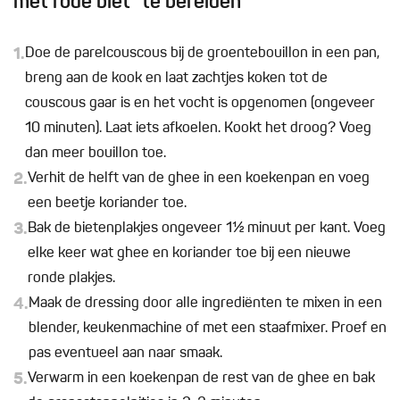
met rode biet” te bereiden
1.
Doe de parelcouscous bij de groentebouillon in een pan,
breng aan de kook en laat zachtjes koken tot de
couscous gaar is en het vocht is opgenomen (ongeveer
10 minuten). Laat iets afkoelen. Kookt het droog? Voeg
dan meer bouillon toe.
2.
Verhit de helft van de ghee in een koekenpan en voeg
een beetje koriander toe.
3.
Bak de bietenplakjes ongeveer 1½ minuut per kant. Voeg
elke keer wat ghee en koriander toe bij een nieuwe
ronde plakjes.
4.
Maak de dressing door alle ingrediënten te mixen in een
blender, keukenmachine of met een staafmixer. Proef en
pas eventueel aan naar smaak.
5.
Verwarm in een koekenpan de rest van de ghee en bak