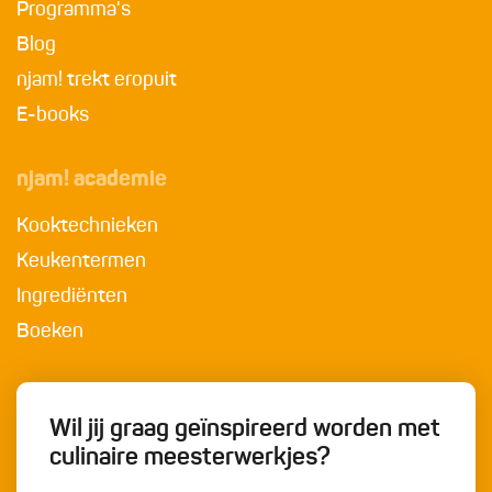
Programma's
Blog
njam! trekt eropuit
E-books
njam! academie
Kooktechnieken
Keukentermen
Ingrediënten
Boeken
Wil jij graag geïnspireerd worden met
culinaire meesterwerkjes?