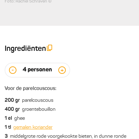
Foto: Rachel Schraven ©
Ingrediënten
4
personen
-
+
Voor de parelcouscous:
200
gr
parelcouscous
400
gr
groentebouillon
1
el
ghee
1
tl
gemalen koriander
3
middelgrote rode voorgekookte bieten, in dunne ronde