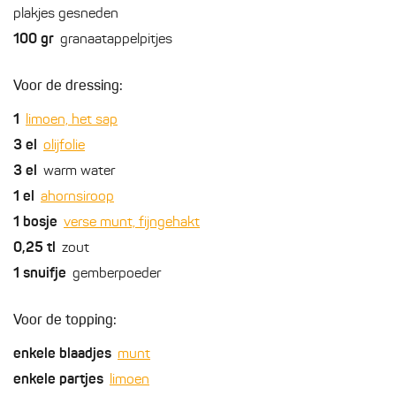
plakjes gesneden
100
gr
granaatappelpitjes
Voor de dressing:
1
limoen, het sap
3
el
olijfolie
3
el
warm water
1
el
ahornsiroop
1
bosje
verse munt, fijngehakt
0,25
tl
zout
1
snuifje
gemberpoeder
Voor de topping:
enkele
blaadjes
munt
enkele
partjes
limoen